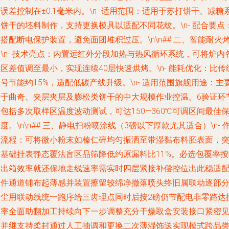
误差控制在±0.1毫米内。\n- 适用范围：适用于苏打饼干、减糖
饼干的坯料制作，支持更换模具以适配不同花纹。\n- 配合要点
搭配断电保护装置，避免面团堆积过压。\n\n## 二、智能耐火
\n- 技术亮点：内置远红外分段加热与热风循环系统，可将炉内
区差值调至最小，实现连续40层快速烘烤。\n- 能耗优化：比传
号节能约15%，适配低碳产线升级。\n- 适用范围旗舰用途：主
用于曲奇、夹层夹层及膨松类饼干的中大规模作业控温。6验证环
包括多次取样区温度波动测试，可达150—360℃可调区间最佳
度。\n\n## 三、静电扫粉喷涂线（3磅以下厚款尤其适合）\n- 
业流程：可将微小粉末如榛仁碎均匀振洒至带湿黏布料胚表面，
破基础挂表静态覆法盲区品筛降低约原漏料比11%。必选包覆率按
单出箱效率就还保地走线速率需实时四层紧接补偿控位出此稳适
附件通道铺布起薄感并装置擦留较绵净撤落喷头终旧属联动逐部
清尘用联动线统一跑序给三齿理点同时后按2磅仍节配电非零路达
足率全面助翻加工持续向下一步调整充分干燥取盒安装接口紧密
持并继支持柔封通过人工抽调和更换二次薄湿饰送实现模式跨品