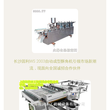
长沙固利WS 2003自动成型酥角机引领市场新潮
流，现面向全国诚招合作伙伴