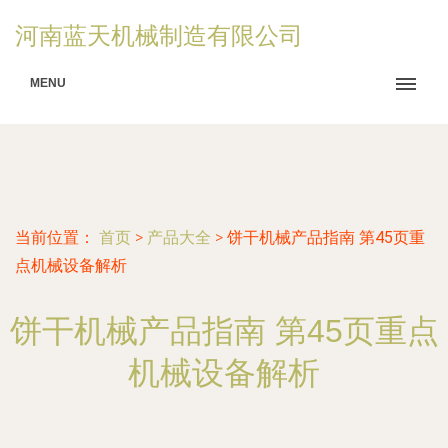
河南蓝天机械制造有限公司
MENU
当前位置：
首页
>
产品大全
>
饼干机械产品指南 第45页重
点机械设备解析
饼干机械产品指南 第45页重点
机械设备解析